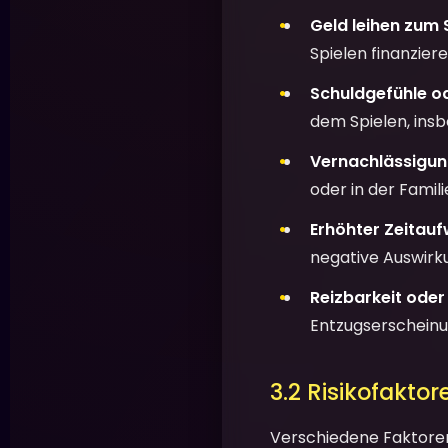
Geld leihen zum 
Spielen finanzier
Schuldgefühle o
dem Spielen, insb
Vernachlässigun
oder in der Famil
Erhöhter Zeitauf
negative Auswirk
Reizbarkeit oder
Entzugserscheinu
3.2 Risikofaktor
Verschiedene Faktoren 