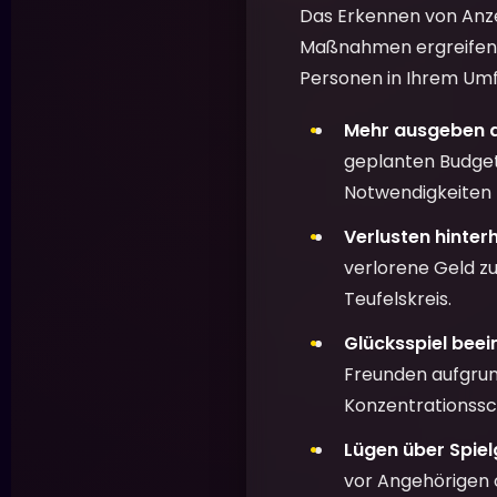
Das Erkennen von Anze
Maßnahmen ergreifen zu
Personen in Ihrem Umf
Mehr ausgeben al
geplanten Budget
Notwendigkeiten
Verlusten hinter
verlorene Geld z
Teufelskreis.
Glücksspiel beei
Freunden aufgrund
Konzentrationssc
Lügen über Spie
vor Angehörigen 