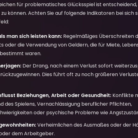
ichen für problematisches Glücksspiel ist entscheidend, 
 können. Achten Sie auf folgende Indikatoren bei sich s
eld:
s man sich leisten kann:
Regelmäßiges Überschreiten d
s oder die Verwendung von Geldern, die für Miete, Leben
 bestimmt waren.
herjagen:
Der Drang, nach einem Verlust sofort weiterzus
urückzugewinnen. Dies führt oft zu noch größeren Verlus
nflusst Beziehungen, Arbeit oder Gesundheit:
Konflikte m
 des Spielens, Vernachlässigung beruflicher Pflichten,
hwierigkeiten oder psychische Probleme wie Angstzustä
lgewohnheiten:
Verheimlichen des Ausmaßes oder der Häu
oder dem Arbeitgeber.