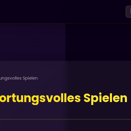
ngsvolles Spielen
rtungsvolles Spielen