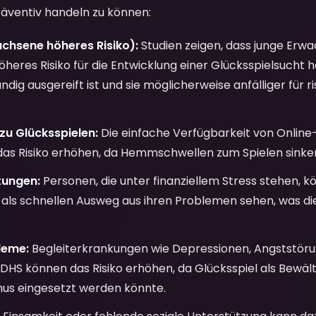
räventiv handeln zu können:
achsene höheres Risiko):
Studien zeigen, dass junge Erw
öheres Risiko für die Entwicklung einer Glücksspielsucht h
ndig ausgereift ist und sie möglicherweise anfälliger für 
zu Glücksspielen:
Die einfache Verfügbarkeit von Online
as Risiko erhöhen, da Hemmschwellen zum Spielen sinke
stungen:
Personen, die unter finanziellem Stress stehen, k
 als schnellen Ausweg aus ihren Problemen sehen, was die
leme:
Begleiterkrankungen wie Depressionen, Angststöru
DHS können das Risiko erhöhen, da Glücksspiel als Bewäl
us eingesetzt werden könnte.