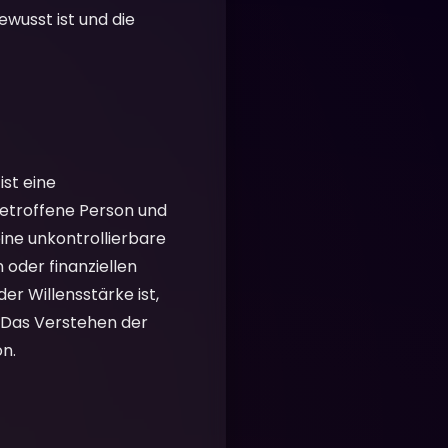
ewusst ist und die
ist eine
betroffene Person und
ine unkontrollierbare
 oder finanziellen
er Willensstärke ist,
. Das Verstehen der
on.