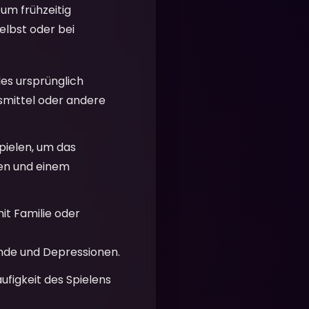
um frühzeitig
elbst oder bei
es ursprünglich
smittel oder andere
pielen, um das
ten und einem
it Familie oder
nde und Depressionen.
figkeit des Spielens