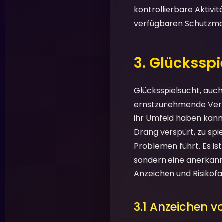
kontrollierbare Aktivit
verfügbaren Schutzm
3. Glückssp
Glücksspielsucht, auch
ernstzunehmende Verha
ihr Umfeld haben kann.
Drang verspürt, zu spi
Problemen führt. Es ist
sondern eine anerkannt
Anzeichen und Risikofak
3.1 Anzeichen 