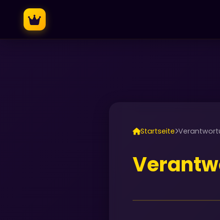
Startseite
Verantwortu
Verantwo