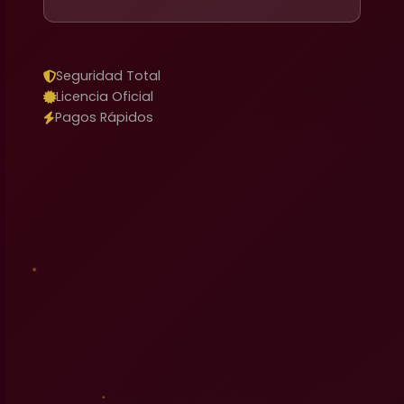
Seguridad Total
Licencia Oficial
Pagos Rápidos