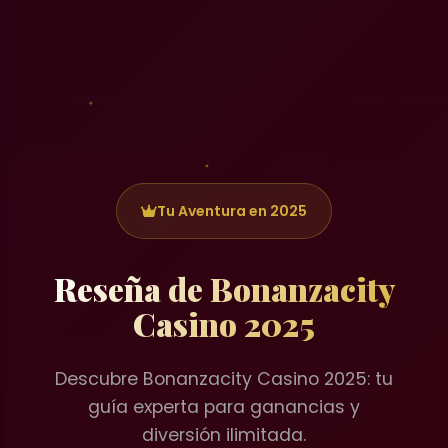
Tu Aventura en 2025
Reseña de Bonanzacity
Casino 2025
Descubre Bonanzacity Casino 2025: tu
guía experta para ganancias y
diversión ilimitada.