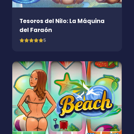
Tesoros del Nilo: La Máquina
del Faraón
5