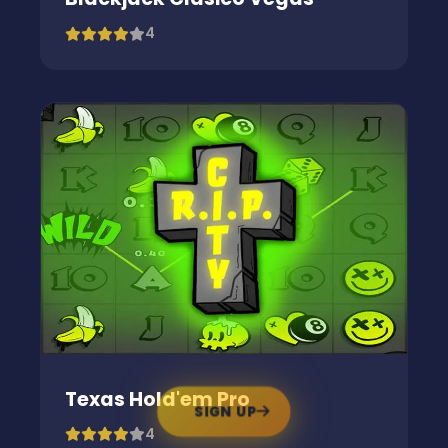
4
Texas Hold'em Pro
SIGN UP
4