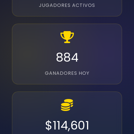
JUGADORES ACTIVOS
892
GANADORES HOY
$124,567