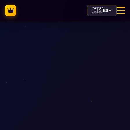
🇪🇸
ES