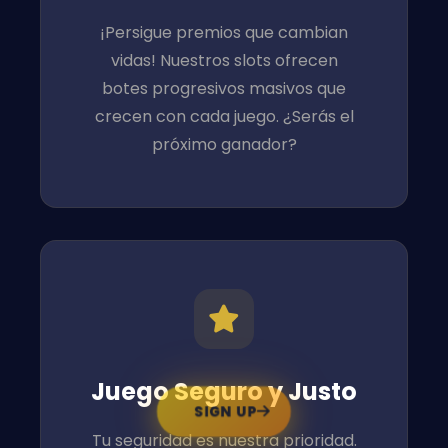
¡Persigue premios que cambian
vidas! Nuestros slots ofrecen
botes progresivos masivos que
crecen con cada juego. ¿Serás el
próximo ganador?
Juego Seguro y Justo
SIGN UP
Tu seguridad es nuestra prioridad.