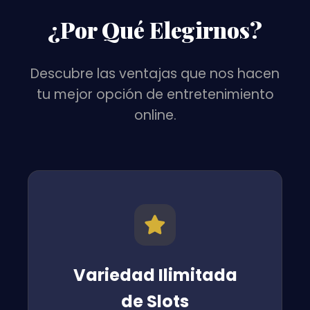
¿Por Qué Elegirnos?
Descubre las ventajas que nos hacen
tu mejor opción de entretenimiento
online.
Variedad Ilimitada
de Slots