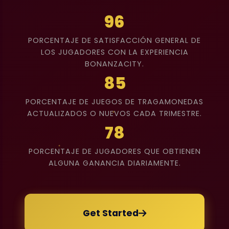
96
PORCENTAJE DE SATISFACCIÓN GENERAL DE
LOS JUGADORES CON LA EXPERIENCIA
BONANZACITY.
85
PORCENTAJE DE JUEGOS DE TRAGAMONEDAS
ACTUALIZADOS O NUEVOS CADA TRIMESTRE.
78
PORCENTAJE DE JUGADORES QUE OBTIENEN
ALGUNA GANANCIA DIARIAMENTE.
Get Started