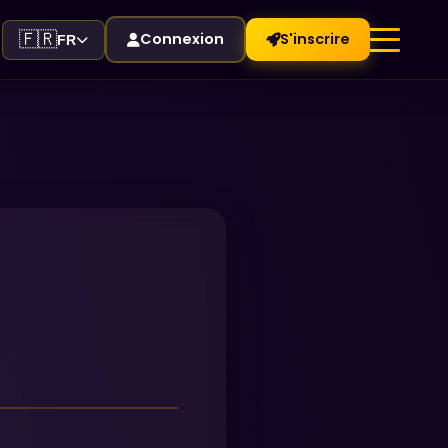
🇫🇷
Connexion
S'inscrire
FR