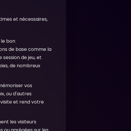
itimes et nécessaires,
 le bon
tions de base comme la
 session de jeu, et
okies, de nombreux
 mémoriser vos
ix, ou d'autres
visite et rend votre
t les visiteurs
s ou agrégées sur les