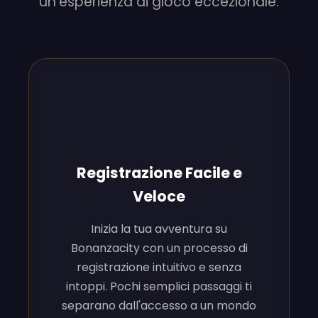
un'esperienza di gioco eccezionale.
Registrazione Facile e
Veloce
Inizia la tua avventura su
Bonanzacity con un processo di
registrazione intuitivo e senza
intoppi. Pochi semplici passaggi ti
separano dall'accesso a un mondo