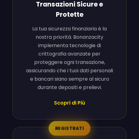
Transazioni Sicure e
Protette
La tua sicurezza finanziaria è la
nostra priorità. Bonanzacity
implementa tecnologie di
crittografia avanzate per
proteggere ogni transazione,
assicurando che i tuoi dati personali
e bancari siano sempre al sicuro
durante depositi e prelievi.
Scopri di Più
REGISTRATI