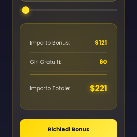
$121
Importo Bonus:
60
Giri Gratuiti:
$221
Importo Totale:
Richiedi Bonus