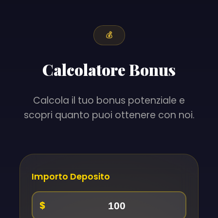
💰
Calcolatore Bonus
Calcola il tuo bonus potenziale e
scopri quanto puoi ottenere con noi.
Importo Deposito
$