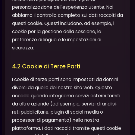
personalizzazione dell'esperienza utente. Noi
abbiamo il controllo completo sui dati raccolti da
questi cookie. Questi includono, ad esempio, i
cookie per la gestione della sessione, le
preferenze di lingua e le impostazioni di
sicurezza.
4.2 Cookie di Terze Parti
I cookie di terze parti sono impostati da domini
diversi da quello del nostro sito web. Questo
accade quando integriamo servizi esterni forniti
da altre aziende (ad esempio, servizi di analisi,
reti pubblicitarie, plugin di social media o
processori di pagamento) nella nostra
piattaforma. I dati raccolti tramite questi cookie