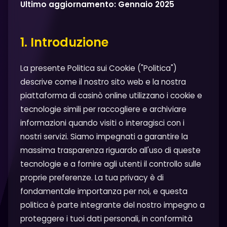
Ultimo aggiornamento: Gennaio 2025
1. Introduzione
La presente Politica sui Cookie ("Politica")
descrive come il nostro sito web e la nostra
piattaforma di casinò online utilizzano i cookie e
tecnologie simili per raccogliere e archiviare
informazioni quando visiti o interagisci con i
nostri servizi. Siamo impegnati a garantire la
massima trasparenza riguardo all'uso di queste
tecnologie e a fornire agli utenti il controllo sulle
proprie preferenze. La tua privacy è di
fondamentale importanza per noi, e questa
politica è parte integrante del nostro impegno a
proteggere i tuoi dati personali, in conformità