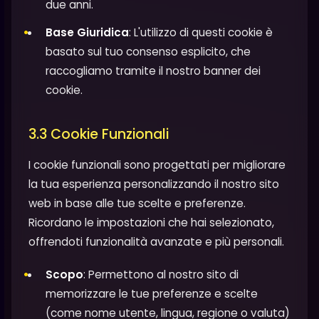
due anni.
Base Giuridica
: L'utilizzo di questi cookie è
basato sul tuo consenso esplicito, che
raccogliamo tramite il nostro banner dei
cookie.
3.3 Cookie Funzionali
I cookie funzionali sono progettati per migliorare
la tua esperienza personalizzando il nostro sito
web in base alle tue scelte e preferenze.
Ricordano le impostazioni che hai selezionato,
offrendoti funzionalità avanzate e più personali.
Scopo
: Permettono al nostro sito di
memorizzare le tue preferenze e scelte
(come nome utente, lingua, regione o valuta)