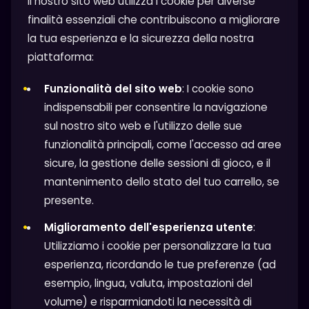
Il nostro sito web utilizza i cookie per diverse
finalità essenziali che contribuiscono a migliorare
la tua esperienza e la sicurezza della nostra
piattaforma:
Funzionalità del sito web
: I cookie sono
indispensabili per consentire la navigazione
sul nostro sito web e l'utilizzo delle sue
funzionalità principali, come l'accesso ad aree
sicure, la gestione delle sessioni di gioco, e il
mantenimento dello stato del tuo carrello, se
presente.
Miglioramento dell'esperienza utente
:
Utilizziamo i cookie per personalizzare la tua
esperienza, ricordando le tue preferenze (ad
esempio, lingua, valuta, impostazioni del
volume) e risparmiandoti la necessità di