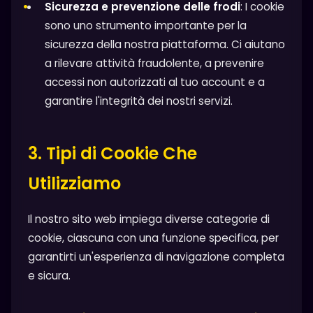
Sicurezza e prevenzione delle frodi
: I cookie
sono uno strumento importante per la
sicurezza della nostra piattaforma. Ci aiutano
a rilevare attività fraudolente, a prevenire
accessi non autorizzati al tuo account e a
garantire l'integrità dei nostri servizi.
3. Tipi di Cookie Che
Utilizziamo
Il nostro sito web impiega diverse categorie di
cookie, ciascuna con una funzione specifica, per
garantirti un'esperienza di navigazione completa
e sicura.