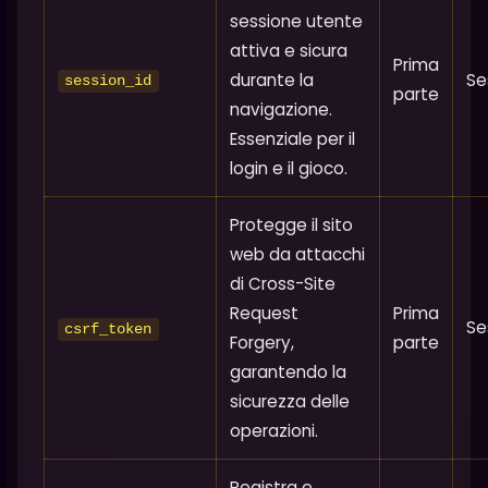
sessione utente
attiva e sicura
Prima
durante la
Se
session_id
parte
navigazione.
Essenziale per il
login e il gioco.
Protegge il sito
web da attacchi
di Cross-Site
Request
Prima
Se
csrf_token
Forgery,
parte
garantendo la
sicurezza delle
operazioni.
Registra e