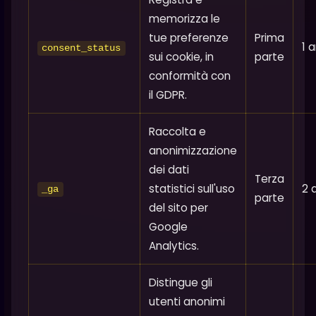
memorizza le
tue preferenze
Prima
1 
consent_status
sui cookie, in
parte
conformità con
il GDPR.
Raccolta e
anonimizzazione
dei dati
Terza
statistici sull'uso
2 
_ga
parte
del sito per
Google
Analytics.
Distingue gli
utenti anonimi