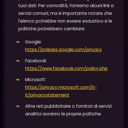
tuoi dati. Per comodità, forniamo alcuni link a
servizi comuni, ma è importante notare che
l'elenco potrebbe non essere esaustivo e le
politiche potrebbero cambiare:
Google:
https://policies.google.com/privacy
Facebook:
https://www.facebook.com/policy.php
Microsoft:
https://privacy.microsoft.com/it-
it/privacystatement
Altre reti pubblicitarie o fornitori di servizi
analitici avranno le proprie politiche.