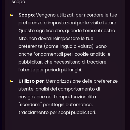
scopo.
Scopo
: Vengono utilizzati per ricordare le tue
preferenze e impostazioni per le visite future.
Questo significa che, quando torni sul nostro
sito, non dovrai reimpostare le tue
preferenze (come lingua o valuta). Sono
anche fondamentali per i cookie analitici e
pubblicitari, che necessitano di tracciare
l'utente per periodi più lunghi.
Utilizzo per
: Memorizzazione delle preferenze
utente, analisi del comportamento di
navigazione nel tempo, funzionalità
"ricordami" per il login automatico,
tracciamento per scopi pubblicitari.