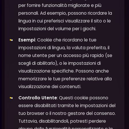
per fornire funzionalità migliorate e più
personali. Ad esempio, possono ricordare la
lingua in cui preferisci visualizzare il sito o le
impostazioni del volume per i giochi.
Esempi
: Cookie che ricordano le tue
impostazioni di lingua, la valuta preferita, il
nome utente per un accesso più rapido (se
scegli di abilitarlo), o le impostazioni di
visualizzazione specifiche. Possono anche
memorizzare le tue preferenze relative alla
visualizzazione dei contenuti.
Controllo Utente
: Questi cookie possono
essere disabilitati tramite le impostazioni del
tuo browser o il nostro gestore del consenso.
Tuttavia, disabilitandoli, potresti perdere
alcune delle funzionalità personalizzate e la