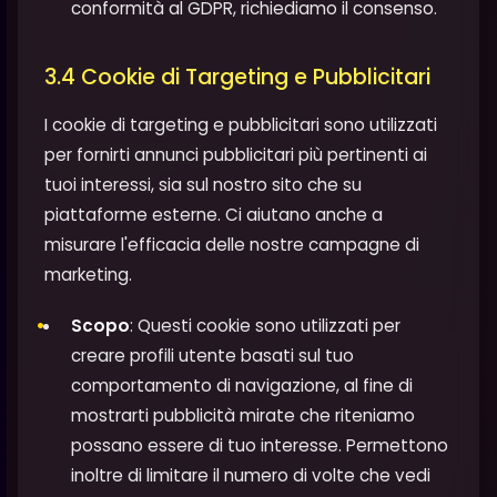
conformità al GDPR, richiediamo il consenso.
3.4 Cookie di Targeting e Pubblicitari
I cookie di targeting e pubblicitari sono utilizzati
per fornirti annunci pubblicitari più pertinenti ai
tuoi interessi, sia sul nostro sito che su
piattaforme esterne. Ci aiutano anche a
misurare l'efficacia delle nostre campagne di
marketing.
Scopo
: Questi cookie sono utilizzati per
creare profili utente basati sul tuo
comportamento di navigazione, al fine di
mostrarti pubblicità mirate che riteniamo
possano essere di tuo interesse. Permettono
inoltre di limitare il numero di volte che vedi