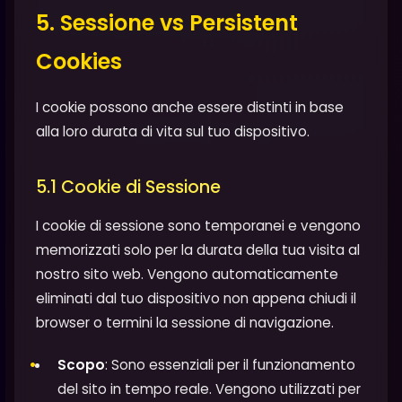
5. Sessione vs Persistent
Cookies
I cookie possono anche essere distinti in base
alla loro durata di vita sul tuo dispositivo.
5.1 Cookie di Sessione
I cookie di sessione sono temporanei e vengono
memorizzati solo per la durata della tua visita al
nostro sito web. Vengono automaticamente
eliminati dal tuo dispositivo non appena chiudi il
browser o termini la sessione di navigazione.
Scopo
: Sono essenziali per il funzionamento
del sito in tempo reale. Vengono utilizzati per