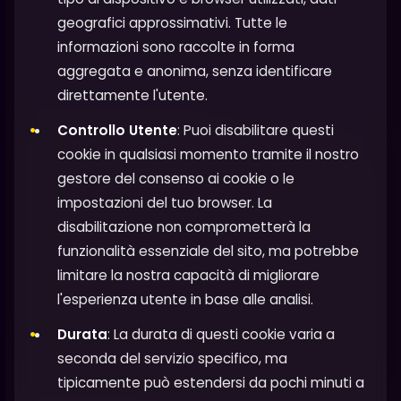
geografici approssimativi. Tutte le
informazioni sono raccolte in forma
aggregata e anonima, senza identificare
direttamente l'utente.
Controllo Utente
: Puoi disabilitare questi
cookie in qualsiasi momento tramite il nostro
gestore del consenso ai cookie o le
impostazioni del tuo browser. La
disabilitazione non comprometterà la
funzionalità essenziale del sito, ma potrebbe
limitare la nostra capacità di migliorare
l'esperienza utente in base alle analisi.
Durata
: La durata di questi cookie varia a
seconda del servizio specifico, ma
tipicamente può estendersi da pochi minuti a