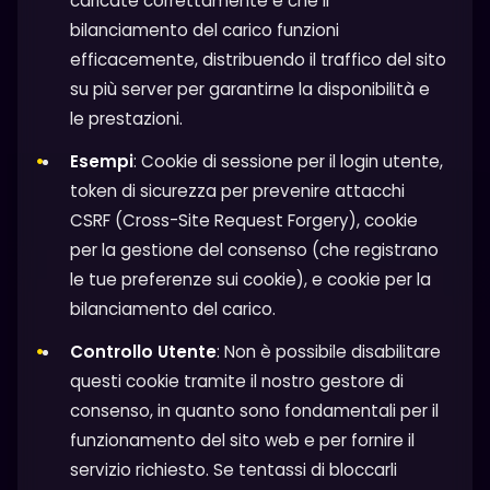
caricate correttamente e che il
bilanciamento del carico funzioni
efficacemente, distribuendo il traffico del sito
su più server per garantirne la disponibilità e
le prestazioni.
Esempi
: Cookie di sessione per il login utente,
token di sicurezza per prevenire attacchi
CSRF (Cross-Site Request Forgery), cookie
per la gestione del consenso (che registrano
le tue preferenze sui cookie), e cookie per la
bilanciamento del carico.
Controllo Utente
: Non è possibile disabilitare
questi cookie tramite il nostro gestore di
consenso, in quanto sono fondamentali per il
funzionamento del sito web e per fornire il
servizio richiesto. Se tentassi di bloccarli