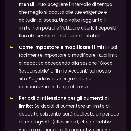
mensili:
Puoi scegliere l'intervallo di tempo
che meglio si adatta alle tue esigenze e
abitudini di spesa. Una volta raggiunto il
limite, non potrai effettuare ulteriori depositi
fino alla scadenza del periodo stabilito.
Come impostare e modificare i limiti:
Puoi
facilmente impostare o modificare i tuoi limiti
di deposito accedendo alla sezione "Gioco
Responsabile" o "Il mio Account" sul nostro
sito. Segui le istruzioni guidate per
personalizzare le tue preferenze.
Periodi di riflessione per gli aumenti di
limite:
Se decidi di aumentare un limite di
deposito esistente, sarà applicato un periodo
di "cooling-off" (riflessione), che potrebbe
variare a seconda delle normative vigenti