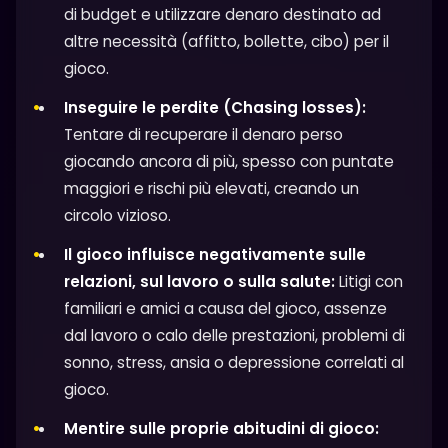
di budget e utilizzare denaro destinato ad
altre necessità (affitto, bollette, cibo) per il
gioco.
Inseguire le perdite (Chasing losses):
Tentare di recuperare il denaro perso
giocando ancora di più, spesso con puntate
maggiori e rischi più elevati, creando un
circolo vizioso.
Il gioco influisce negativamente sulle
relazioni, sul lavoro o sulla salute:
Litigi con
familiari e amici a causa del gioco, assenze
dal lavoro o calo delle prestazioni, problemi di
sonno, stress, ansia o depressione correlati al
gioco.
Mentire sulle proprie abitudini di gioco: