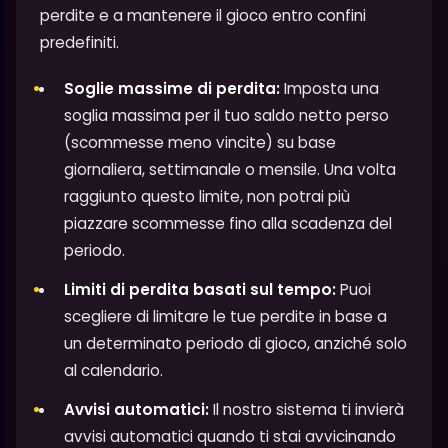
perdite e a mantenere il gioco entro confini
predefiniti.
Soglie massime di perdita:
Imposta una
soglia massima per il tuo saldo netto perso
(scommesse meno vincite) su base
giornaliera, settimanale o mensile. Una volta
raggiunto questo limite, non potrai più
piazzare scommesse fino alla scadenza del
periodo.
Limiti di perdita basati sul tempo:
Puoi
scegliere di limitare le tue perdite in base a
un determinato periodo di gioco, anziché solo
al calendario.
Avvisi automatici:
Il nostro sistema ti invierà
avvisi automatici quando ti stai avvicinando