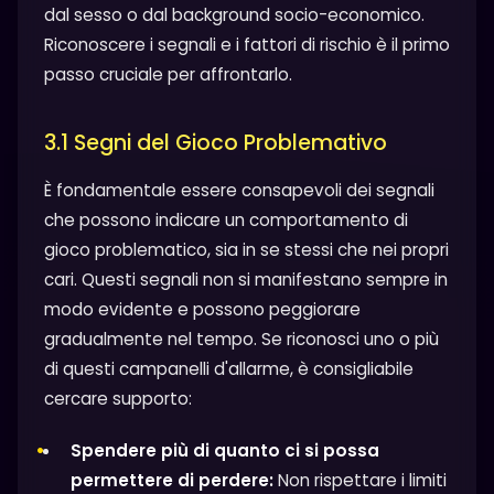
dal sesso o dal background socio-economico.
Riconoscere i segnali e i fattori di rischio è il primo
passo cruciale per affrontarlo.
3.1 Segni del Gioco Problemativo
È fondamentale essere consapevoli dei segnali
che possono indicare un comportamento di
gioco problematico, sia in se stessi che nei propri
cari. Questi segnali non si manifestano sempre in
modo evidente e possono peggiorare
gradualmente nel tempo. Se riconosci uno o più
di questi campanelli d'allarme, è consigliabile
cercare supporto:
Spendere più di quanto ci si possa
permettere di perdere:
Non rispettare i limiti