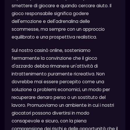
smettere di giocare e quando cercare aiuto. Il
gioco responsabile significa godere
dell'emozione e dell'adrenalina delle
scommesse, ma sempre con un approccio
equilibrato e una prospettiva realistica.
Sul nostro casinò online, sosteniamo
fermamente la convinzione che il gioco
d'azzardo debba rimanere un'attività di
intrattenimento puramente ricreativa. Non
dovrebbe mai essere percepito come una
soluzione a problemi economici, un modo per
recuperare denaro perso o un sostituto del
lavoro. Promuoviamo un ambiente in cui i nostri
giocatori possono divertirsi in modo
consapevole e sicuro, con la piena
comprensione dei rischi e delle opportunità che il