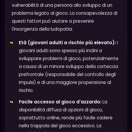
vulnerabilità di una persona allo sviluppo di un
problema legato al gioco. La consapevolezza di
questi fattori può aiutare a prevenire
l'insorgenza della ludopatia:
Età (giovani adulti a rischio più elevato):
I
giovani adulti sono spesso più inclini a
sviluppare problemi di gioco, potenzialmente
a causa di un minore sviluppo della corteccia
prefrontale (responsabile del controllo degli
impulsi) e di una maggiore propensione al
rischio.
Facile accesso al gioco d'azzardo:
La
disponibilità diffusa di opzioni di gioco,
soprattutto online, rende più facile cadere
nella trappola del gioco eccessivo. La