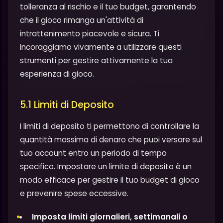
tolleranza al rischio e il tuo budget, garantendo
che il gioco rimanga un'attività di
intrattenimento piacevole e sicura. Ti
incoraggiamo vivamente a utilizzare questi
strumenti per gestire attivamente la tua
esperienza di gioco.
5.1 Limiti di Deposito
I limiti di deposito ti permettono di controllare la
quantità massima di denaro che puoi versare sul
tuo account entro un periodo di tempo
specifico. Impostare un limite di deposito è un
modo efficace per gestire il tuo budget di gioco
e prevenire spese eccessive.
Imposta limiti giornalieri, settimanali o