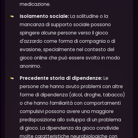
medicazione.
Isolamento sociale:
La solitudine o la
mancanza di supporto sociale possono
spingere alcune persone verso il gioco
d'azzardo come forma di compagnia o di
evasione, specialmente nel contesto del
gioco online che può essere svolto in modo
anonimo.
Precedente storia di dipendenze:
Le
persone che hanno avuto problemi con altre
forme di dipendenza (alcol, droghe, tabacco)
o che hanno familiarità con comportamenti
compulsivi possono avere una maggiore
predisposizione allo sviluppo di un problema
di gioco. La dipendenza da gioco condivide
molte caratteristiche neurobiologiche con