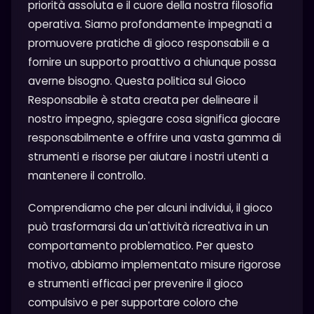
priorità assoluta e il cuore della nostra filosofia
operativa. Siamo profondamente impegnati a
promuovere pratiche di gioco responsabili e a
fornire un supporto proattivo a chiunque possa
averne bisogno. Questa politica sul Gioco
Responsabile è stata creata per delineare il
nostro impegno, spiegare cosa significa giocare
responsabilmente e offrire una vasta gamma di
strumenti e risorse per aiutare i nostri utenti a
mantenere il controllo.
Comprendiamo che per alcuni individui, il gioco
può trasformarsi da un'attività ricreativa in un
comportamento problematico. Per questo
motivo, abbiamo implementato misure rigorose
e strumenti efficaci per prevenire il gioco
compulsivo e per supportare coloro che