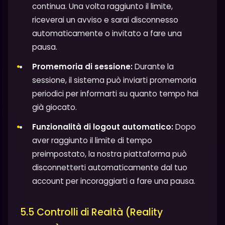
continua. Una volta raggiunto il limite,
riceverai un avviso e sarai disconnesso
automaticamente o invitato a fare una
pausa.
Promemoria di sessione:
Durante la
sessione, il sistema può inviarti promemoria
periodici per informarti su quanto tempo hai
già giocato.
Funzionalità di logout automatico:
Dopo
aver raggiunto il limite di tempo
preimpostato, la nostra piattaforma può
disconnetterti automaticamente dal tuo
account per incoraggiarti a fare una pausa.
5.5 Controlli di Realtà (Reality